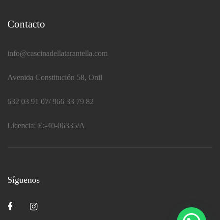
Contacto
info@cascinadellatarantella.com
Avenida Constitución 58, Onil
632 03 91 07/ 966 33 79 82
Licencia:
E:-40-06335/A
Síguenos