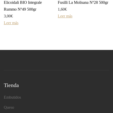
Elicoidali BIO Integrale
Fusilli La Molisana Nº28 500gr
Rummo Nº49 500gr
1,60
€
3,00
€
Leer más
Leer más
Tienda
Embutidos
Queso