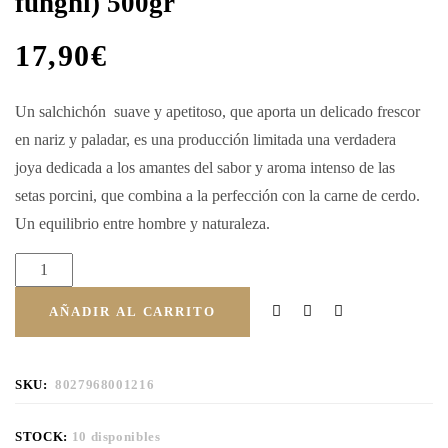
funghi) 500gr
17,90
€
Un salchichón suave y apetitoso, que aporta un delicado frescor
en nariz y paladar, es una producción limitada
una verdadera
joya
dedicada a los amantes del sabor y aroma intenso de las
setas
porcini
, que combina a la perfección con la carne de
cerdo.
Un
equilibrio
entre hombre
y naturaleza.
AÑADIR AL CARRITO
SKU:
8027968001216
STOCK:
10 disponibles