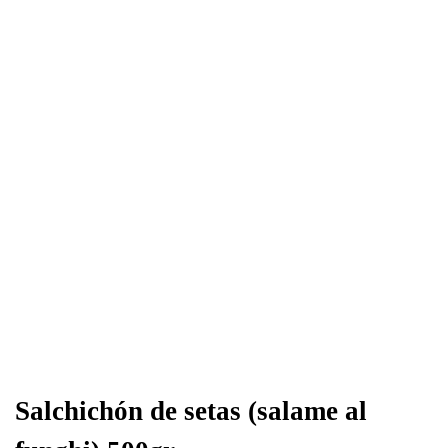
de
setas
(salame
al
funghi)
500gr
quantity
Salchichón de setas (salame al