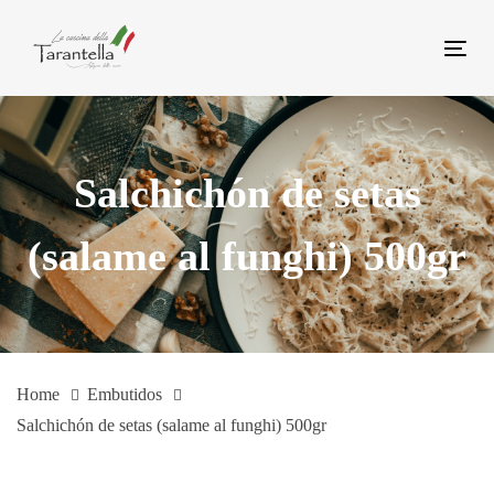
Skip
Skip
links
to
Tog
primary
navi
navigation
Skip
to
Salchichón de setas
content
(salame al funghi) 500gr
Home
Embutidos
Salchichón de setas (salame al funghi) 500gr
Salchichón