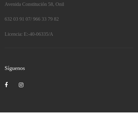
Avenida Constitución 58, Onil
632 03 91 07/ 966 33 79 82
Licencia:
E:-40-06335/A
Síguenos