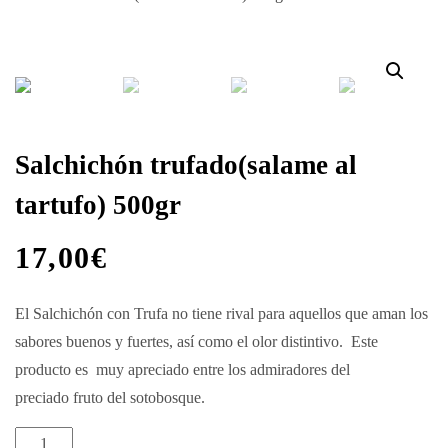
Salchichón
trufado(salame
al
tartufo)
500gr
Salchichón trufado(salame al
quantity
tartufo) 500gr
17,00
€
El
Salchichón con Trufa no
tiene rival para aquellos que aman los
sabores buenos y fuertes, así como el olor distintivo.
Este
producto
es muy
apreciado entre los admiradores del
preciado
fruto del sotobosque.