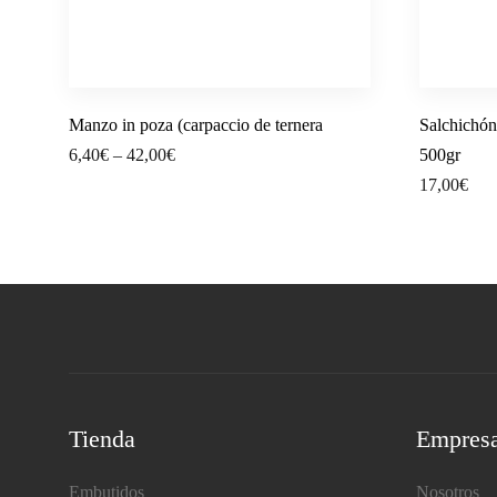
Manzo in poza (carpaccio de ternera
Salchichón 
6,40
€
–
42,00
€
500gr
17,00
€
Tienda
Empres
Embutidos
Nosotros