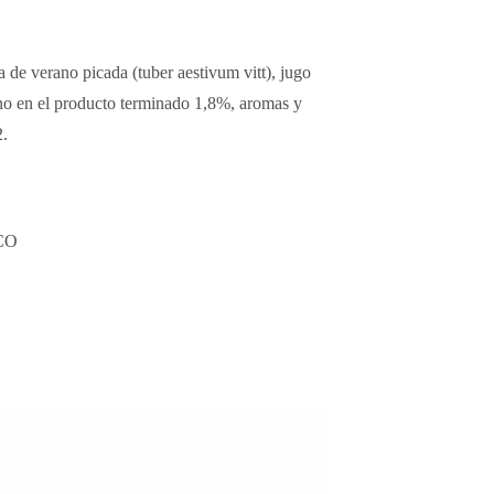
a de verano picada (tuber aestivum vitt), jugo
rano en el producto terminado 1,8%, aromas y
2.
CO