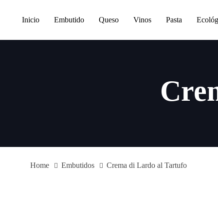
Skip
Skip
links
to
Inicio
Embutido
Queso
Vinos
Pasta
Ecológ
primary
navigation
Skip
to
Crem
content
Home
Embutidos
Crema di Lardo al Tartufo
Crema
di
Lardo