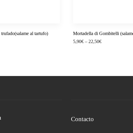
trufado(salame al tartufo)
Mortadella di Gombitelli (salam
5,90
€
–
22,50
€
a
Contacto