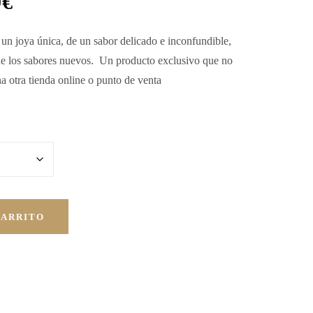
0
€
s
un joya
única, de un sabor delicado e
inconfundible,
de
los sabores
nuevos. Un producto exclusivo que no
a otra tienda online o punto de venta
CARRITO