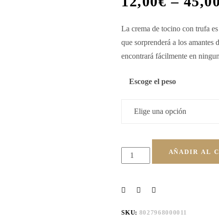
12,00
€
–
45,0
La crema de tocino con trufa e
que
sorprenderá
a los
amantes 
encontrará fácilmente en ningun
Escoge el peso
AÑADIR AL 
SKU:
8027968000011