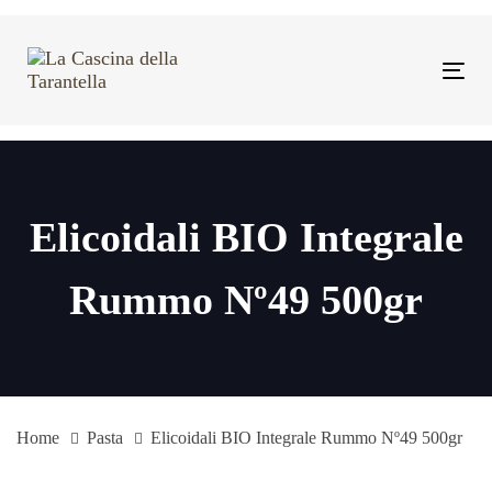
Skip
Skip
links
to
primary
Tog
navigation
navi
Skip
to
content
Elicoidali BIO Integrale
Rummo Nº49 500gr
Home
Pasta
Elicoidali BIO Integrale Rummo Nº49 500gr